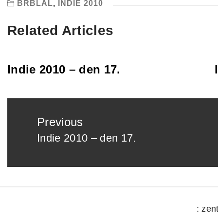
BRBLAL
,
INDIE 2010
Related Articles
Indie 2010 – den 17.
Post
Previous
navigation
Indie 2010 – den 17.
Previous
post:
: zen