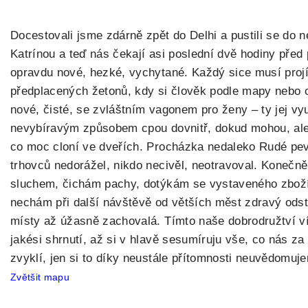
Docestovali jsme zdárně zpět do Delhi a pustili se do
Katrínou a teď nás čekají asi poslední dvě hodiny před
opravdu nové, hezké, vychytané. Každý sice musí projít
předplacených žetonů, kdy si člověk podle mapy nebo o
nové, čisté, se zvláštním vagonem pro ženy – ty jej vyu
nevybíravým způsobem cpou dovnitř, dokud mohou, ale
co moc cloní ve dveřích. Procházka nedaleko Rudé pevno
trhovců nedorážel, nikdo necivěl, neotravoval. Konečně
sluchem, čichám pachy, dotýkám se vystaveného zboží a
nechám při další návštěvě od větších měst zdravý odst
místy až úžasně zachovalá. Tímto naše dobrodružtví v
jakési shrnutí, až si v hlavě sesumíruju vše, co nás za
zvyklí, jen si to díky neustále přítomnosti neuvědomuj
Zvětšit mapu