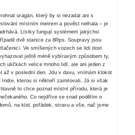
ohnal uragán, který by si nezadal ani s
cestování místním metrem a pověst nelhala – je
zadrhává. Lístky fungují systémem jakýchsi
případě dvě stanice za 8Rps. Soupravy jsou
 tlačenici. Ve smíšených vozech se lidi dost
 vyhazovat ještě méně vybíravým způsobem ty,
 uličkách velice mnoho lidí, ale ani jeden z
el až v poslední den. Jdu v davu, vnímám klokot
die, kterou si někteří zamilovali. Já si však
lavně to chce poznat místní přírodu, která je
nečekaného. Co nejdříve se snad podělím o
 domů, na klid, pořádek, stravu a vše, nač jsme