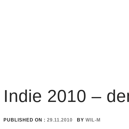
Skip
to
content
Indie 2010 – de
PUBLISHED ON :
29.11.2010
BY
WIL-M