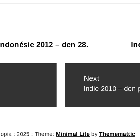
Indonésie 2012 – den 28.
In
Next
Indie 2010 – den 
Next
post:
topia : 2025 :
Theme:
Minimal Lite
by
Thememattic