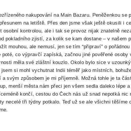
 nezřízeného nakupování na Main Bazaru. Peněženkou se pr
 přesunem na letiště. Přes den jsme však ještě okusili i 
 osobní kontrolou, ale i tak se provoz nijak znatelně ne
d pokladního zjistí, za kolik se kam dostane – v našem 
žít mouhou, ale nemusí, jen se tím “připraví” o pořádnou
 poté, co výpravčí zapíská, začnou jiné pověřené osoby
sti měla své zláštní kouzlo. Okolo bylo sice v uzounkých
 jsem si mohl vychutnat Indii téměř jako místních, bohuž
 svým způsobem je mi příjemně. Možná tohle je ta část In
up, menší města nám přeci jen všem sedla daleko lépe a h
íceméně končí, cestou do Čech nás už snad nepotká nic 
 ty necelé tři týdny potkalo. Teď už se ale všichni těšíme
eme.