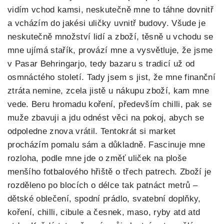
vidím vchod kamsi, neskutečně mne to táhne dovnitř
a vcházím do jakési uličky uvnitř budovy. Všude je
neskutečně množství lidí a zboží, těsně u vchodu se
mne ujímá stařík, provází mne a vysvětluje, že jsme
v Pasar Behringarjo, tedy bazaru s tradicí už od
osmnáctého století. Tady jsem s jist, že mne finanční
ztráta nemine, zcela jistě u nákupu zboží, kam mne
vede. Beru hromadu koření, především chilli, pak se
muže zbavuji a jdu odnést věci na pokoj, abych se
odpoledne znova vrátil. Tentokrát si market
procházím pomalu sám a důkladně. Fascinuje mne
rozloha, podle mne jde o změť uliček na ploše
menšího fotbalového hřiště o třech patrech. Zboží je
rozděleno po blocích o délce tak patnáct metrů –
dětské oblečení, spodní prádlo, svatební doplňky,
koření, chilli, cibule a česnek, maso, ryby atd atd