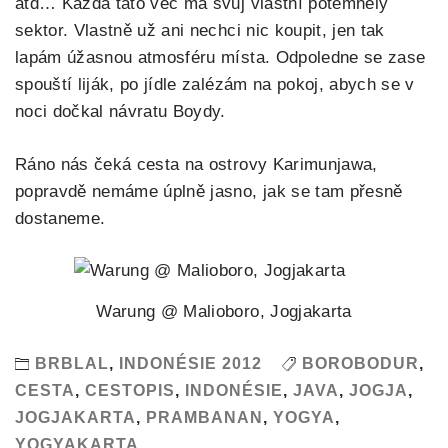
atd… Každá tato věc má svůj vlastní potemnělý
sektor. Vlastně už ani nechci nic koupit, jen tak
lapám úžasnou atmosféru místa. Odpoledne se zase
spouští liják, po jídle zalézám na pokoj, abych se v
noci dočkal návratu Boydy.
Ráno nás čeká cesta na ostrovy Karimunjawa,
popravdě nemáme úplně jasno, jak se tam přesně
dostaneme.
Warung @ Malioboro, Jogjakarta
BRBLAL
,
INDONÉSIE 2012
BOROBODUR
,
CESTA
,
CESTOPIS
,
INDONÉSIE
,
JAVA
,
JOGJA
,
JOGJAKARTA
,
PRAMBANAN
,
YOGYA
,
YOGYAKARTA