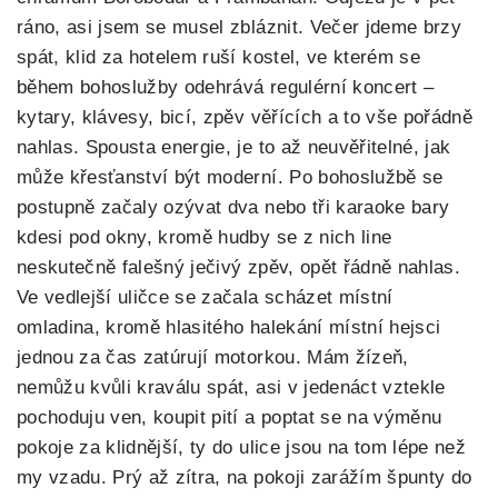
ráno, asi jsem se musel zbláznit. Večer jdeme brzy
spát, klid za hotelem ruší kostel, ve kterém se
během bohoslužby odehrává regulérní koncert –
kytary, klávesy, bicí, zpěv věřících a to vše pořádně
nahlas. Spousta energie, je to až neuvěřitelné, jak
může křesťanství být moderní. Po bohoslužbě se
postupně začaly ozývat dva nebo tři karaoke bary
kdesi pod okny, kromě hudby se z nich line
neskutečně falešný ječivý zpěv, opět řádně nahlas.
Ve vedlejší uličce se začala scházet místní
omladina, kromě hlasitého halekání místní hejsci
jednou za čas zatúrují motorkou. Mám žízeň,
nemůžu kvůli kraválu spát, asi v jedenáct vztekle
pochoduju ven, koupit pití a poptat se na výměnu
pokoje za klidnější, ty do ulice jsou na tom lépe než
my vzadu. Prý až zítra, na pokoji zarážím špunty do