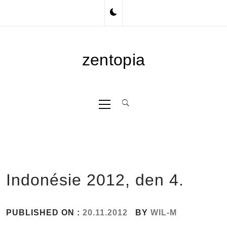
Skip
to
content
zentopia
Primary
Menu
Indonésie 2012, den 4.
PUBLISHED ON :
20.11.2012
BY
WIL-M