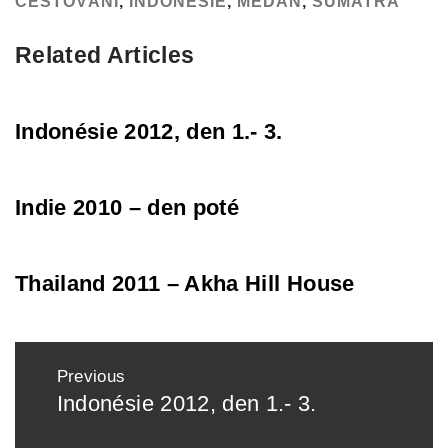
CESTOVÁNÍ
,
INDONÉSIE
,
MEDAN
,
SUMATRA
Related Articles
Indonésie 2012, den 1.- 3.
Indie 2010 – den poté
Thailand 2011 – Akha Hill House
Post
Previous
navigation
Indonésie 2012, den 1.- 3.
Previous
post: