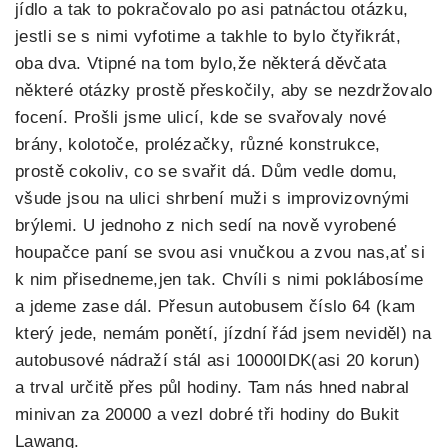
jídlo a tak to pokračovalo po asi patnáctou otázku,
jestli se s nimi vyfotime a takhle to bylo čtyřikrát,
oba dva. Vtipné na tom bylo,že některá děvčata
některé otázky prostě přeskočily, aby se nezdržovalo
focení. Prošli jsme ulicí, kde se svařovaly nové
brány, kolotoče, prolézačky, různé konstrukce,
prostě cokoliv, co se svařit dá. Dům vedle domu,
všude jsou na ulici shrbení muži s improvizovnými
brýlemi. U jednoho z nich sedí na nově vyrobené
houpačce paní se svou asi vnučkou a zvou nas,ať si
k nim přisedneme,jen tak. Chvíli s nimi poklábosíme
a jdeme zase dál. Přesun autobusem číslo 64 (kam
který jede, nemám ponětí, jízdní řád jsem neviděl) na
autobusové nádraží stál asi 10000IDK(asi 20 korun)
a trval určitě přes půl hodiny. Tam nás hned nabral
minivan za 20000 a vezl dobré tři hodiny do Bukit
Lawang.