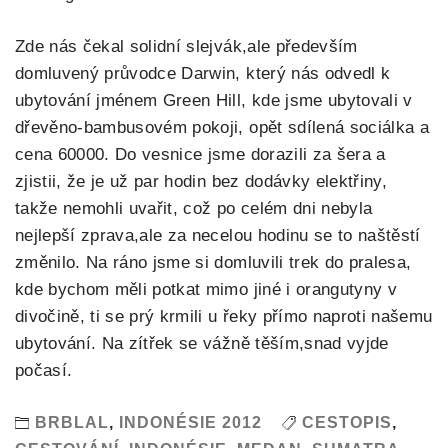
Zde nás čekal solidní slejvák,ale především
domluvený průvodce Darwin, který nás odvedl k
ubytování jménem Green Hill, kde jsme ubytovali v
dřevěno-bambusovém pokoji, opět sdílená sociálka a
cena 60000. Do vesnice jsme dorazili za šera a
zjistii, že je už par hodin bez dodávky elektřiny,
takže nemohli uvařit, což po celém dni nebyla
nejlepší zprava,ale za necelou hodinu se to naštěstí
změnilo. Na ráno jsme si domluvili trek do pralesa,
kde bychom měli potkat mimo jiné i orangutyny v
divočině, ti se prý krmili u řeky přímo naproti našemu
ubytování. Na zítřek se vážně těším,snad vyjde
počasí.
BRBLAL
,
INDONÉSIE 2012
CESTOPIS
,