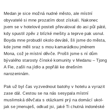
Medan je sice možná nudné město, ale místní
obyvatelé si mne prozatím dost získali. Nakonec
jsem se v hotelové posteli převaloval do asi půl páté,
kdy spustil zpěv z blízké mešity a teprve pak usnul.
Boyda mne probudil okolo deváté, šli jsme do města,
kde jsme měli sraz s mou kamarádkou jménem
Mona, což je místní děvče. Prošli jsme s ní dům
bývalého starosty čínské komunity v Medanu – Tjong
A Fie, zašli na jídlo a popřáli ke dnešním
narozeninám.
Pak už byl čas vyzvednout batohy v hotelu a vyrazit
zase dál. Cestou se na nás sesypala místní
muslimská děvčata s otázkami prý na domácí ukol-
jak se jmenuješ, odkud jsi, jaké Ti chutná indonéské