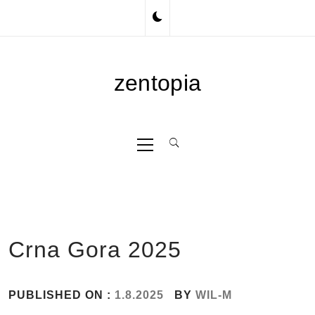
Skip
to
content
zentopia
Primary
Menu
Crna Gora 2025
PUBLISHED ON :
1.8.2025
BY
WIL-M