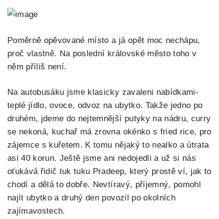
Poměrně opěvované místo a já opět moc nechápu,
proč vlastně. Na poslední královské město toho v
něm příliš není.
Na autobusáku jsme klasicky zavaleni nabídkami-
teplé jídlo, ovoce, odvoz na ubytko. Takže jedno po
druhém, jdeme do nejtemnější putyky na nádru, curry
se nekoná, kuchař má zrovna okénko s fried rice, pro
zájemce s kuřetem. K tomu nějaký to nealko a útrata
asi 40 korun. Ještě jsme ani nedojedli a už si nás
oťukává řidič tuk tuku Pradeep, který prostě ví, jak to
chodí a dělá to dobře. Nevtíravý, příjemný, pomohl
najít ubytko a druhý den povozil po okolních
zajímavostech.