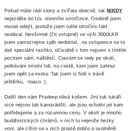
Pokud máte rádi slony a zvířata obecně, tak
NIKDY
nejezděte do tzv. slonního sirotčince. Osobně jsem
musel odejít, protože jsem tuhle otročinu fakt
nedával. Nevšimné (čti vstupné) ve výši 3000LKR
jsem samozrejme zpět nedostal, na vstupence na to
dali speciální razítko, očividně v tom nejsem s tímhle
pocitem sám, naštěstí. Courám se tedy po okolí,
potkávám místní lidi, na cestě, kam jsem zahnul
jsem opět za exota. Tak jsem si fotil v trávě
ještěrku, noaco :).
Další den nám Pradeep dává košem. Jiní tuk tukáři
sice nejsou tak kamarádští, ale jsou ochotni jet kam
potřebujeme a za rozumnou cenu. V okolí je mnoho
buddhistických chrámů, v nich to nejenže hezky
voní, ale cítím se v nich prostě dobře a uvolněně.