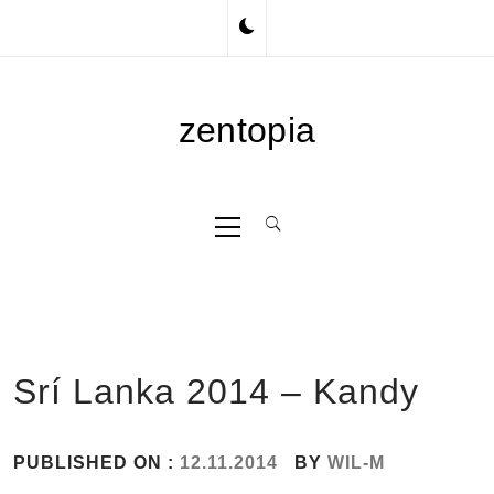
Skip
to
content
zentopia
Primary
Menu
Srí Lanka 2014 – Kandy
PUBLISHED ON :
12.11.2014
BY
WIL-M