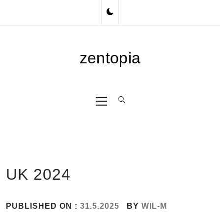
Skip
to
content
zentopia
Primary
Menu
UK 2024
PUBLISHED ON :
31.5.2025
BY
WIL-M