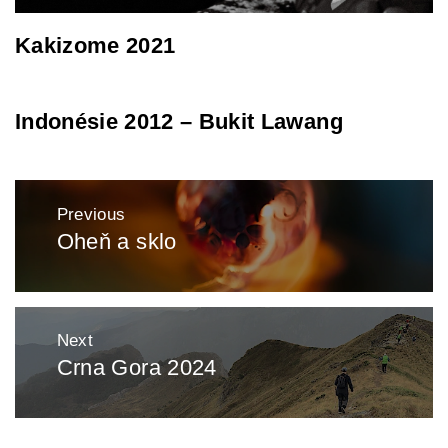
Kakizome 2021
Indonésie 2012 – Bukit Lawang
Post
Previous
navigation
Oheň a sklo
Previous
post:
Next
Crna Gora 2024
Next
post: